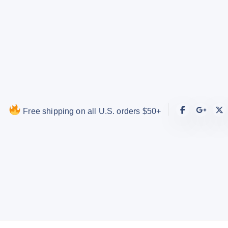
S
k
i
p
t
o
c
o
Free shipping on all U.S. orders $50+
n
t
e
n
t