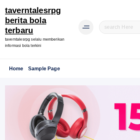
taverntalesrpg
berita bola
S
terbaru
e
taverntalesrpg selalu memberikan
a
informasi bola terkini
r
c
h
Home
Sample Page
f
o
r
: