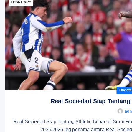
FEBRUARY
Uncate
Real Sociedad Siap Tantang A
adm
Real Sociedad Siap Tantang Athletic Bilbao di Semi Fin
2025/2026 leg pertama antara Real Socied