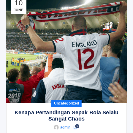
10
JUNE
Uncategorized
Kenapa Pertandingan Sepak Bola Selalu
Sangat Chaos
0
admin