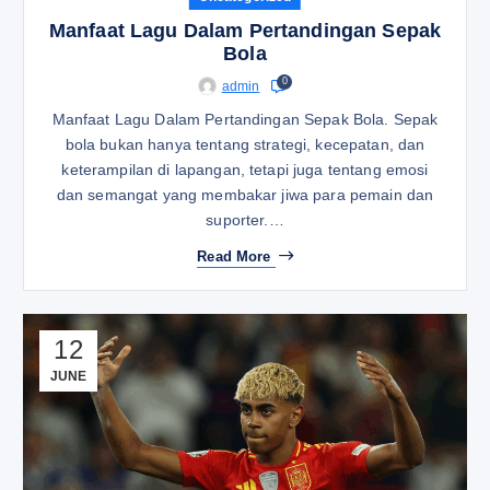
Manfaat Lagu Dalam Pertandingan Sepak
Bola
0
admin
Manfaat Lagu Dalam Pertandingan Sepak Bola. Sepak
bola bukan hanya tentang strategi, kecepatan, dan
keterampilan di lapangan, tetapi juga tentang emosi
dan semangat yang membakar jiwa para pemain dan
suporter.…
Read More
12
JUNE