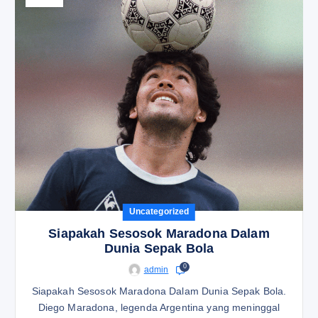
Uncategorized
Siapakah Sesosok Maradona Dalam
Dunia Sepak Bola
0
admin
Siapakah Sesosok Maradona Dalam Dunia Sepak Bola.
Diego Maradona, legenda Argentina yang meninggal