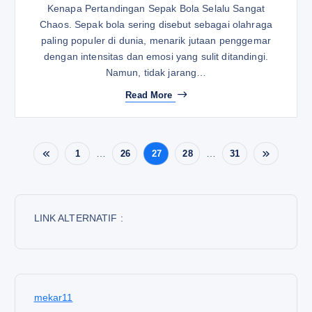
Kenapa Pertandingan Sepak Bola Selalu Sangat
Chaos. Sepak bola sering disebut sebagai olahraga
paling populer di dunia, menarik jutaan penggemar
dengan intensitas dan emosi yang sulit ditandingi.
Namun, tidak jarang…
Read More
…
…
1
26
27
28
31
LINK ALTERNATIF :
mekar11