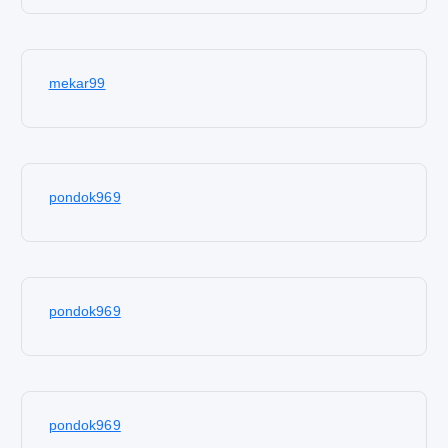
mekar99
pondok969
pondok969
pondok969