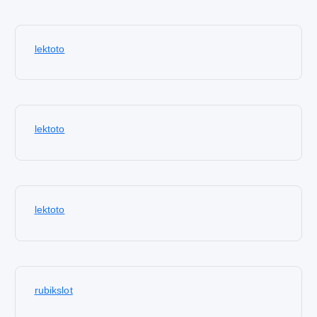
lektoto
lektoto
lektoto
rubikslot