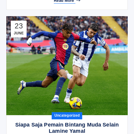
Read More
23
JUNE
Uncategorized
Siapa Saja Pemain Bintang Muda Selain
Lamine Yamal