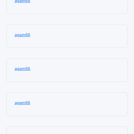
agam66
agam66
agam66
agam66