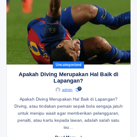
Uncategorized
Apakah Diving Merupakan Hal Baik di
Lapangan?
0
admin
Apakah Diving Merupakan Hal Baik di Lapangan?
Diving, atau tindakan pemain sepak bola sengaja jatuh
untuk menipu wasit agar memberikan pelanggaran,
penalti, atau kartu kepada lawan, adalah salah satu
isu…