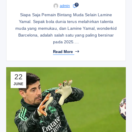
0
admin
Siapa Saja Pemain Bintang Muda Selain Lamine
Yamal. Sepak bola dunia terus melahirkan talenta
muda yang memukau, dan Lamine Yamal, wonderkid
Barcelona, adalah salah satu yang paling bersinar
pada 2025.…
Read More
22
JUNE