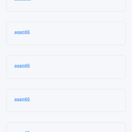
agam66
agam66
agam66