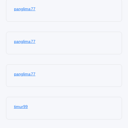
panglima77
panglima77
panglima77
timur99