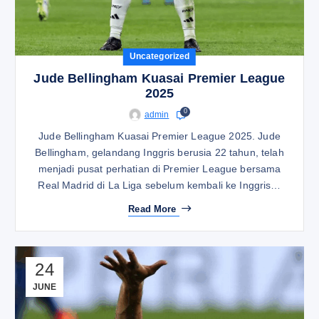
Uncategorized
Jude Bellingham Kuasai Premier League
2025
0
admin
Jude Bellingham Kuasai Premier League 2025. Jude
Bellingham, gelandang Inggris berusia 22 tahun, telah
menjadi pusat perhatian di Premier League bersama
Real Madrid di La Liga sebelum kembali ke Inggris…
Read More
24
JUNE