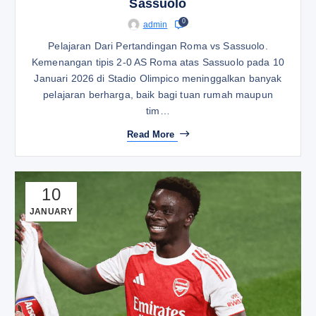
Sassuolo
0
admin
Pelajaran Dari Pertandingan Roma vs Sassuolo.
Kemenangan tipis 2-0 AS Roma atas Sassuolo pada 10
Januari 2026 di Stadio Olimpico meninggalkan banyak
pelajaran berharga, baik bagi tuan rumah maupun
tim…
Read More
10
JANUARY