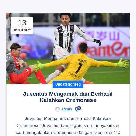
13
JANUARY
Uncategorized
Juventus Mengamuk dan Berhasil
Kalahkan Cremonese
0
admin
Juventus Mengamuk dan Berhasil Kalahkan
Cremonese. Juventus tampil ganas dan meyakinkan
saat mengalahkan Cremonese dengan skor telak 4-0