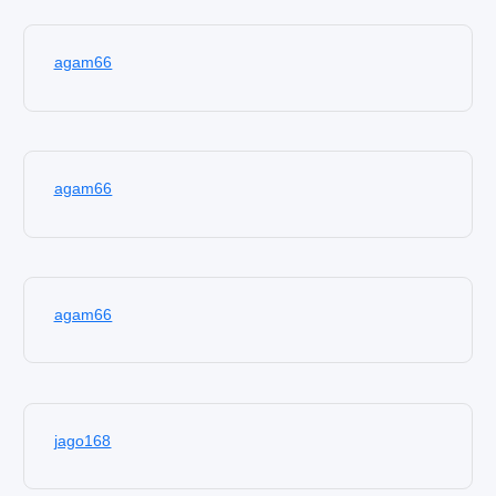
agam66
agam66
agam66
jago168