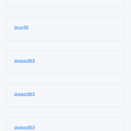
timur99
dragon969
dragon969
dragon969