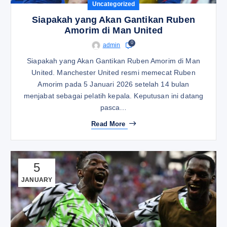
Uncategorized
Siapakah yang Akan Gantikan Ruben
Amorim di Man United
0
admin
Siapakah yang Akan Gantikan Ruben Amorim di Man
United. Manchester United resmi memecat Ruben
Amorim pada 5 Januari 2026 setelah 14 bulan
menjabat sebagai pelatih kepala. Keputusan ini datang
pasca…
Read More
5
JANUARY