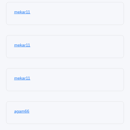
mekar11
mekar11
mekar11
agam66