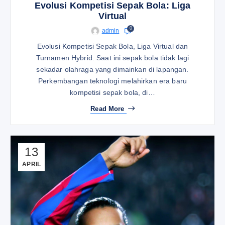
Evolusi Kompetisi Sepak Bola: Liga
Virtual
0
admin
Evolusi Kompetisi Sepak Bola, Liga Virtual dan
Turnamen Hybrid. Saat ini sepak bola tidak lagi
sekadar olahraga yang dimainkan di lapangan.
Perkembangan teknologi melahirkan era baru
kompetisi sepak bola, di…
Read More
13
APRIL