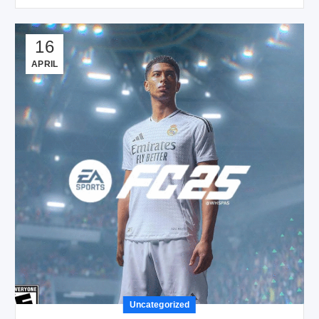
16
APRIL
Uncategorized