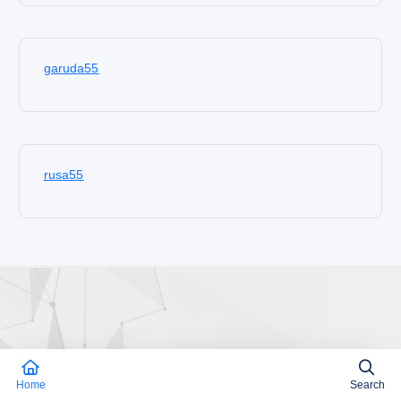
garuda55
rusa55
Home
Search