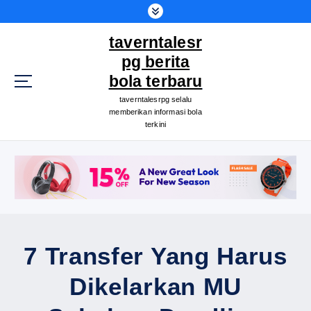
S
k
taverntalesr
i
p
pg berita
t
bola terbaru
o
taverntalesrpg selalu
c
memberikan informasi bola
o
terkini
n
t
e
n
t
7 Transfer Yang Harus
Dikelarkan MU