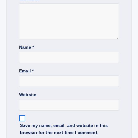
g
a
t
Name
*
i
o
Email
*
n
Website
Save my name, email, and website in this
browser for the next time I comment.