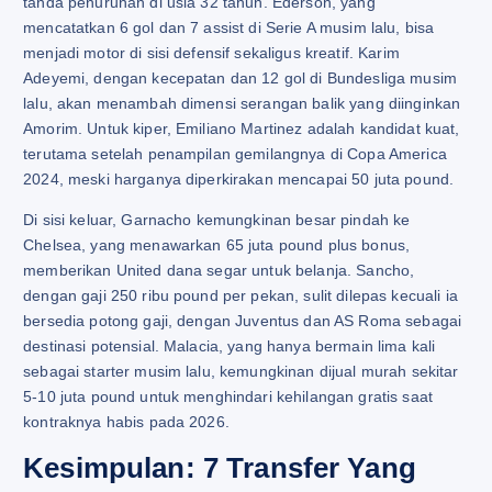
tanda penurunan di usia 32 tahun. Ederson, yang
mencatatkan 6 gol dan 7 assist di Serie A musim lalu, bisa
menjadi motor di sisi defensif sekaligus kreatif. Karim
Adeyemi, dengan kecepatan dan 12 gol di Bundesliga musim
lalu, akan menambah dimensi serangan balik yang diinginkan
Amorim. Untuk kiper, Emiliano Martinez adalah kandidat kuat,
terutama setelah penampilan gemilangnya di Copa America
2024, meski harganya diperkirakan mencapai 50 juta pound.
Di sisi keluar, Garnacho kemungkinan besar pindah ke
Chelsea, yang menawarkan 65 juta pound plus bonus,
memberikan United dana segar untuk belanja. Sancho,
dengan gaji 250 ribu pound per pekan, sulit dilepas kecuali ia
bersedia potong gaji, dengan Juventus dan AS Roma sebagai
destinasi potensial. Malacia, yang hanya bermain lima kali
sebagai starter musim lalu, kemungkinan dijual murah sekitar
5-10 juta pound untuk menghindari kehilangan gratis saat
kontraknya habis pada 2026.
Kesimpulan: 7 Transfer Yang