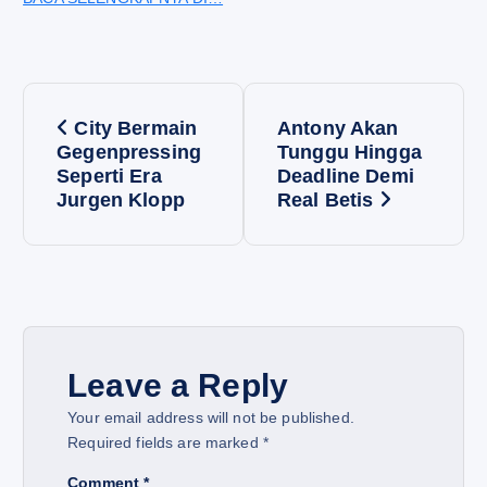
P
City Bermain
Antony Akan
o
Gegenpressing
Tunggu Hingga
Seperti Era
Deadline Demi
Jurgen Klopp
Real Betis
s
t
n
a
Leave a Reply
v
Your email address will not be published.
Required fields are marked
*
i
Comment
*