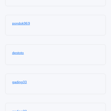
pondok969
destoto
gading33