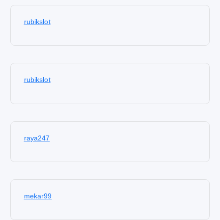
rubikslot
rubikslot
raya247
mekar99