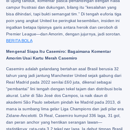
di ujung tanduk, komentar pasca-pertandingan dengan nada
campur frustrasi dan dukungan, bilang itu “kesalahan yang
bisa dihindari, tapi bukti semangat tim.” Di tengah euforia tiga
poin yang angkat United ke peringkat kesembilan, insiden ini
ingatkan betapa tipisnya garis antara heroik dan ceroboh di
Premier League—dan Amorim, dengan jujurnya, jadi sorotan.
BERITA BOLA
Mengenal Siapa Itu Casemiro: Bagaimana Komentar
Amorim Usai Kartu Merah Casemiro
Casemiro adalah gelandang bertahan asal Brasil berusia 32
tahun yang jadi jantung Manchester United sejak gabung dari
Real Madrid pada 2022 senilai £60 juta, dikenal sebagai
“pembantai” lini tengah dengan tekel tajam dan distribusi bola
akurat. Lahir di São José dos Campos, ia naik daun di
akademi São Paulo sebelum pindah ke Madrid pada 2013, di
mana ia sumbang lima gelar Liga Champions dan jadi pilar era
Zidane-Ancelotti. Di Real, Casemiro kumpul 336 laga, 31 gol,
dan peran anchor yang hentikan serangan lawan—
statistiknya: rata-rata 3.2 tekel per laga. Ia debut timnas Brasil