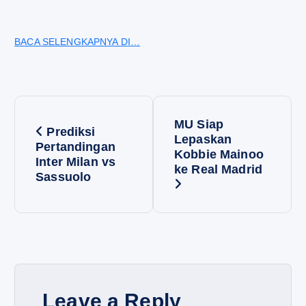
BACA SELENGKAPNYA DI…
P
MU Siap
Prediksi
o
Lepaskan
Pertandingan
Kobbie Mainoo
Inter Milan vs
ke Real Madrid
s
Sassuolo
t
n
a
Leave a Reply