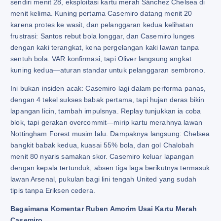
sendiri menit 28, eksploitasi kartu merah Sánchez Chelsea di
menit kelima. Kuning pertama Casemiro datang menit 20
karena protes ke wasit, dan pelanggaran kedua kelihatan
frustrasi: Santos rebut bola longgar, dan Casemiro lunges
dengan kaki terangkat, kena pergelangan kaki lawan tanpa
sentuh bola. VAR konfirmasi, tapi Oliver langsung angkat
kuning kedua—aturan standar untuk pelanggaran sembrono.
Ini bukan insiden acak: Casemiro lagi dalam performa panas,
dengan 4 tekel sukses babak pertama, tapi hujan deras bikin
lapangan licin, tambah impulsnya. Replay tunjukkan ia coba
blok, tapi gerakan overcommit—mirip kartu merahnya lawan
Nottingham Forest musim lalu. Dampaknya langsung: Chelsea
bangkit babak kedua, kuasai 55% bola, dan gol Chalobah
menit 80 nyaris samakan skor. Casemiro keluar lapangan
dengan kepala tertunduk, absen tiga laga berikutnya termasuk
lawan Arsenal, pukulan bagi lini tengah United yang sudah
tipis tanpa Eriksen cedera.
Bagaimana Komentar Ruben Amorim Usai Kartu Merah
Casemiro