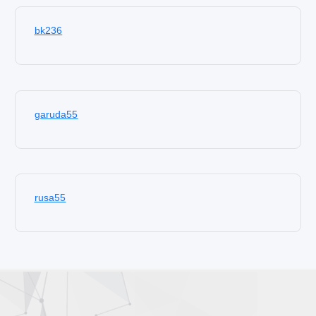
bk236
garuda55
rusa55