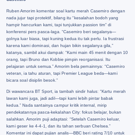
Ruben Amorim komentar soal kartu merah Casemiro dengan
nada jujur tapi protektif, bilang itu “kesalahan bodoh yang
hampir hancurkan kami, tapi tunjukkan passion tim” di
konferensi pers pasca-laga. “Casemiro beri segalanya—
golnya luar biasa, tapi kuning kedua itu tak perlu. Ia frustrasi
karena kami dominasi, dan hujan bikin segalanya gila,”
katanya, sambil akui dampak: “Kami main 45 menit dengan 10
orang, tapi Bruno dan Kobbie pimpin reorganisasi. Itu
pelajaran untuk semua.” Amorim bela pemainnya: “Casemiro
veteran, ia tahu aturan, tapi Premier League beda—kami
bicara soal disiplin besok.”
Di wawancara BT Sport, ia tambah sindir halus: “Kartu merah
lawan kami juga, jadi adil—tapi kami lebih pintar babak
kedua.” Nada santainya campur kritik internal, mirip
pendekatannya pasca-kekalahan City: fokus belajar, bukan
salahkan. Amorim puji adaptasi: “Setelah Casemiro keluar,
kami geser ke 4-4-1, dan itu tahan serbuan Chelsea.”
Komentar ini dapat pujian analis—BBC beri rating 7/10 untuk