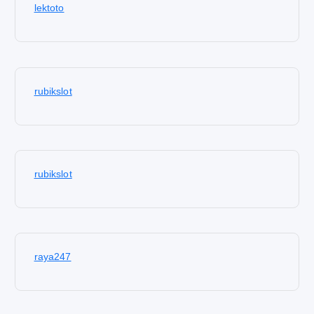
lektoto
rubikslot
rubikslot
raya247