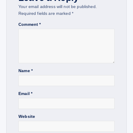
v
Your email address will not be published.
i
Required fields are marked
*
Comment
*
g
a
t
Name
*
i
o
Email
*
n
Website