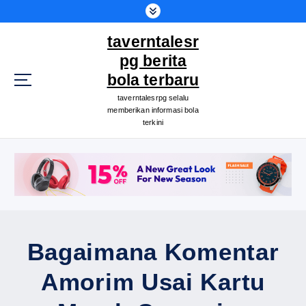
S
k
taverntalesr
i
p
pg berita
t
bola terbaru
o
taverntalesrpg selalu
c
memberikan informasi bola
o
terkini
n
t
e
n
t
Bagaimana Komentar
Amorim Usai Kartu