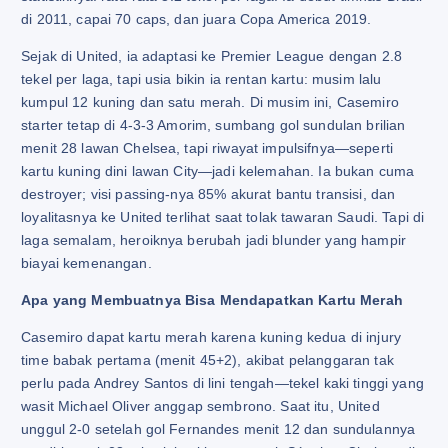
di 2011, capai 70 caps, dan juara Copa America 2019.
Sejak di United, ia adaptasi ke Premier League dengan 2.8
tekel per laga, tapi usia bikin ia rentan kartu: musim lalu
kumpul 12 kuning dan satu merah. Di musim ini, Casemiro
starter tetap di 4-3-3 Amorim, sumbang gol sundulan brilian
menit 28 lawan Chelsea, tapi riwayat impulsifnya—seperti
kartu kuning dini lawan City—jadi kelemahan. Ia bukan cuma
destroyer; visi passing-nya 85% akurat bantu transisi, dan
loyalitasnya ke United terlihat saat tolak tawaran Saudi. Tapi di
laga semalam, heroiknya berubah jadi blunder yang hampir
biayai kemenangan.
Apa yang Membuatnya Bisa Mendapatkan Kartu Merah
Casemiro dapat kartu merah karena kuning kedua di injury
time babak pertama (menit 45+2), akibat pelanggaran tak
perlu pada Andrey Santos di lini tengah—tekel kaki tinggi yang
wasit Michael Oliver anggap sembrono. Saat itu, United
unggul 2-0 setelah gol Fernandes menit 12 dan sundulannya