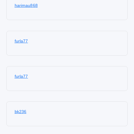
harimau868
furla77
furla77
bk236