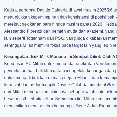
Kedua, performa Davide Calabria di awal musim 2025/26 ter
menunjukkan kepemimpinan dan konsistensi di posisi bek 
merekrut bek kanan baru hingga musim panas 2026. Ketiga,
Alessandro Florenzi dan pemain muda dari akademi, yang bi
lain seperti Tottenham dan PSG, yang juga dikabarkan me
sehingga Milan memilih fokus pada target lain yang lebih rea
Kesimpulan: Bek Milik Monaco Ini Sempat Dilirik Oleh A
Keputusan AC Milan untuk menunda perekrutan Vanderson,
pendekatan hati-hati klub dalam mengelola keuangan dan pri
untuk menjadi bek kanan masa depan Milan—dari kemampu
finansial dan performa apik Davide Calabria membuat
Ross
dari Milan menegaskan statusnya sebagai salah satu bek mu
besar masih terbuka lebar. Sementara itu, Milan terus mem
memastikan mereka tetap bersaing di Serie A dan Eropa tan