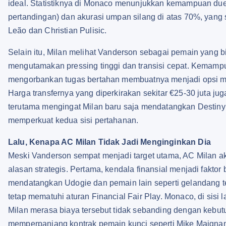
ideal. Statistiknya di Monaco menunjukkan kemampuan due
pertandingan) dan akurasi umpan silang di atas 70%, yang
Leão dan Christian Pulisic.
Selain itu, Milan melihat Vanderson sebagai pemain yang 
mengutamakan pressing tinggi dan transisi cepat. Kemam
mengorbankan tugas bertahan membuatnya menjadi opsi me
Harga transfernya yang diperkirakan sekitar €25-30 juta j
terutama mengingat Milan baru saja mendatangkan Destiny 
memperkuat kedua sisi pertahanan.
Lalu, Kenapa AC Milan Tidak Jadi Menginginkan Dia
Meski Vanderson sempat menjadi target utama, AC Milan a
alasan strategis. Pertama, kendala finansial menjadi fakto
mendatangkan Udogie dan pemain lain seperti gelandang te
tetap mematuhi aturan Financial Fair Play. Monaco, di sisi
Milan merasa biaya tersebut tidak sebanding dengan kebut
memperpanjang kontrak pemain kunci seperti Mike Maigna