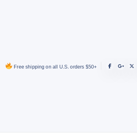
S
k
i
p
t
o
c
o
Free shipping on all U.S. orders $50+
n
t
e
n
t