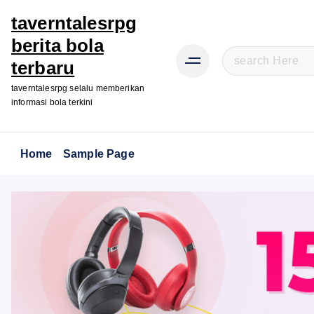
taverntalesrpg
berita bola
S
terbaru
e
taverntalesrpg selalu memberikan
a
informasi bola terkini
r
c
h
Home
Sample Page
f
o
r
: