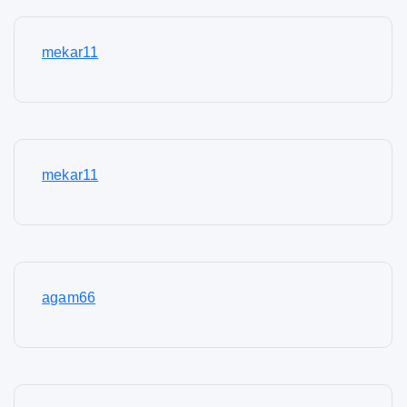
mekar11
mekar11
agam66