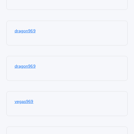
dragon969
dragon969
vegas969