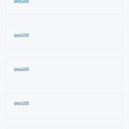
jago168
jago168
jago168
jago168