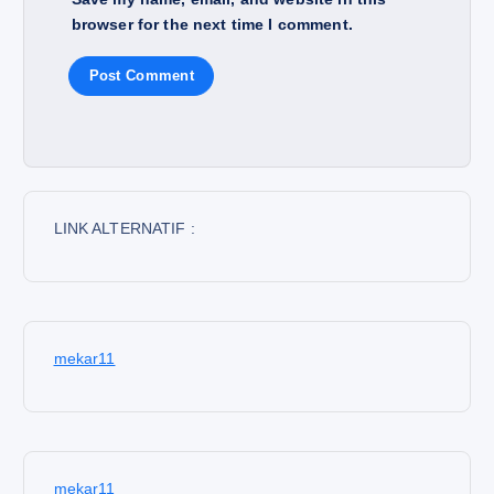
browser for the next time I comment.
LINK ALTERNATIF :
mekar11
mekar11