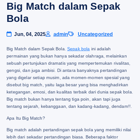
Big Match dalam Sepak
Bola
Jun, 04, 2025
admin
Uncategorized
Big Match dalam Sepak Bola.
Sepak bola
ini adalah
permainan yang bukan hanya sekadar olahraga, melainkan
sebuah pertunjukan dramatis yang mempertemukan rivalitas,
gengsi, dan juga ambisi. Di antara banyaknya pertandingan
yang digelar setiap musim, ada momen-momen spesial yang
disebut big match, yaitu laga besar yang bisa menghadirkan
ketegangan, emosi, dan kualitas terbaik dari dunia sepak bola.
Big match bukan hanya tentang tiga poin, akan tapi juga
tentang sejarah, kebanggaan, dan kadang-kadang, dendam!!.
Apa Itu Big Match?
Big match adalah pertandingan sepak bola yang memiliki nilai
lebih dari sekadar pertandingan biasa. Beberapa faktor