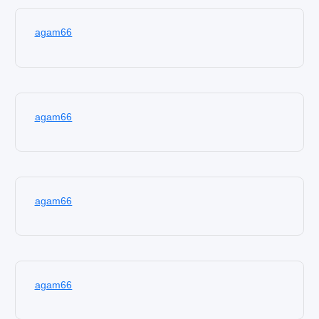
agam66
agam66
agam66
agam66