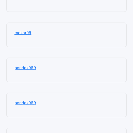
mekar99
pondok969
pondok969