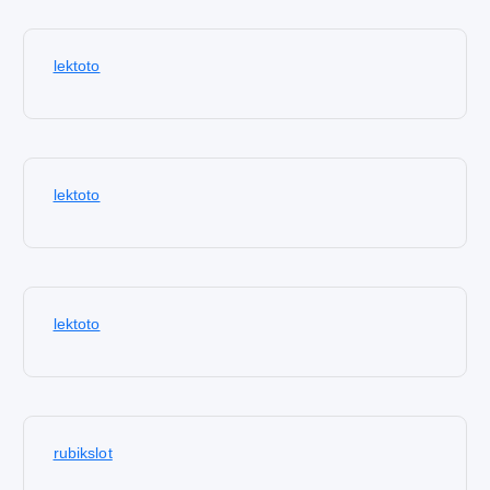
lektoto
lektoto
lektoto
rubikslot