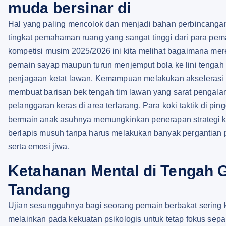
muda bersinar di
Hal yang paling mencolok dan menjadi bahan perbincangan 
tingkat pemahaman ruang yang sangat tinggi dari para pema
kompetisi musim 2025/2026 ini kita melihat bagaimana mere
pemain sayap maupun turun menjemput bola ke lini tengah 
penjagaan ketat lawan. Kemampuan melakukan akselerasi c
membuat barisan bek tengah tim lawan yang sarat pengalam
pelanggaran keras di area terlarang. Para koki taktik di pin
bermain anak asuhnya memungkinkan penerapan strategi k
berlapis musuh tanpa harus melakukan banyak pergantian 
serta emosi jiwa.
Ketahanan Mental di Tengah 
Tandang
Ujian sesungguhnya bagi seorang pemain berbakat sering ka
melainkan pada kekuatan psikologis untuk tetap fokus sepa