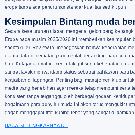
eropa tanpa ada penurunan standar kualitas sedikit pun.
Kesimpulan Bintang muda ber
Secara keseluruhan ulasan mengenai gelombang kebangkit
Eropa pada musim 2025/2026 ini memberikan kesimpulan b
spektakuler. Review ini menegaskan bahwa keberanian mem
utama dalam mematangkan mental bertanding para pilar m
hari. Ketajaman naluri mencetak gol serta kehebatan da
sangat layak menyandang status sebagai pahlawan baru bag
keajaiban di lapangan. Penting bagi manajemen klub untuk 
media yang berlebihan agar mereka tetap membumi serta t
konsisten tanpa terganggu oleh berbagai godaan kehidupan 
bagaimana para penyihir muda ini akan terus mengukir ti
gagah menggapai trofi kuping lebar yang sangat diidamkan ol
BACA SELENGKAPNYA DI..