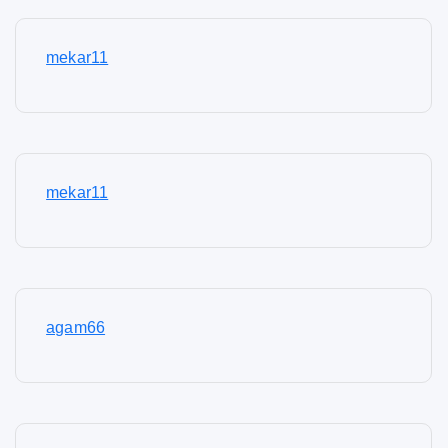
mekar11
mekar11
agam66