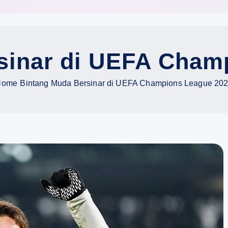
sinar di UEFA Cham
Home
Bintang Muda Bersinar di UEFA Champions League 20