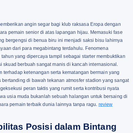
mberikan angin segar bagi klub raksasa Eropa dengan
ara pemain senior di atas lapangan hijau. Memasuki fase
g bergengsi di benua biru ini menjadi saksi bisu lahirnya
ejayaan dari para megabintang terdahulu. Fenomena
tahun yang dipercaya tampil sebagai starter membuktikan
 skuad berbuah sangat manis di kancah internasional.
 terhadap ketenangan serta kematangan bermain yang
s bertanding di bawah tekanan atmosfer stadion yang sangat
ksekusi peran taktis yang rumit serta kontribusi nyata
wa usia muda bukanlah sebuah halangan untuk bersaing di
para pemain terbaik dunia lainnya tanpa ragu.
review
ilitas Posisi dalam Bintang