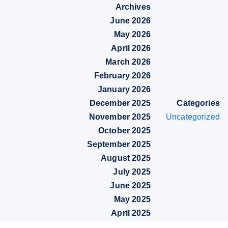
Archives
June 2026
May 2026
April 2026
March 2026
February 2026
January 2026
December 2025
Categories
November 2025
Uncategorized
October 2025
September 2025
August 2025
July 2025
June 2025
May 2025
April 2025