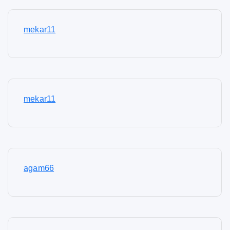
mekar11
mekar11
agam66