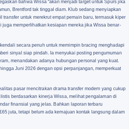
egaskan bahwa Wissa “akan menjadi target untuk Spurs jika
 Namun, Brentford tak tinggal diam. Klub sedang menyiapkan
 transfer untuk merekrut empat pemain baru, termasuk kiper
i juga memperlihatkan kesiapan mereka jika Wissa benar-
lih kendali secara penuh untuk memimpin bracing menghadapi
beri sinyal siap pindah. Ia menyukai posting pengumuman
agram, menandakan adanya hubungan personal yang kuat.
u hingga Juni 2026 dengan opsi perpanjangan, memperkuat
ealitas pasar mencitrakan drama transfer modern yang cukup
alistis berdasarkan kinerja Wissa, melihat pengalaman di
dar finansial yang jelas. Bahkan laporan terbaru
£65 juta, tetapi belum ada kemajuan kontak langsung dalam