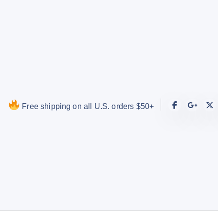
S
k
i
p
t
o
c
o
Free shipping on all U.S. orders $50+
n
t
e
n
t