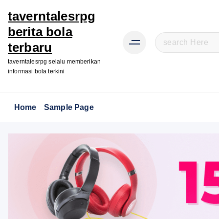
taverntalesrpg
berita bola
S
terbaru
e
taverntalesrpg selalu memberikan
a
informasi bola terkini
r
c
h
Home
Sample Page
f
o
r
: