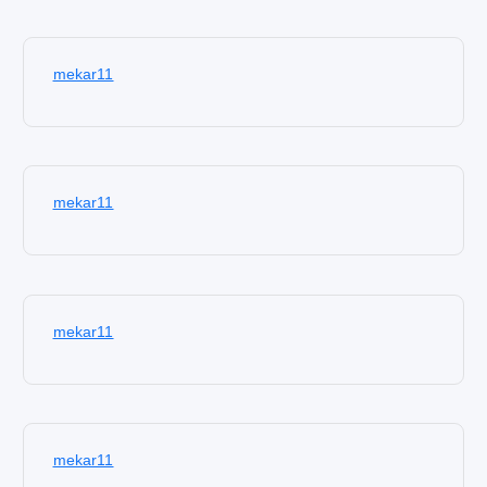
mekar11
mekar11
mekar11
mekar11