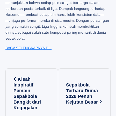
menunjukkan bahwa setiap poin sangat berharga dalam
perburuan posisi terbaik di liga. Dampak langsung terhadap
klasemen membuat setiap tim harus lebih konsisten dalam
menjaga performa mereka di sisa musim. Dengan persaingan
yang semakin sengit, Liga Inggris kembali membuktikan
dirinya sebagai salah satu kompetisi paling menarik di dunia
sepak bola.
BACA SELENGKAPNYA DI..
P
Kisah
o
Inspiratif
Sepakbola
Pemain
Terbaru Dunia
Sepakbola
2026 Penuh
s
Bangkit dari
Kejutan Besar
Kegagalan
t