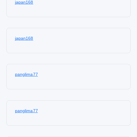
japan168
japan168
panglima77
panglima77