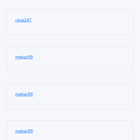
raya247
mekar99
mekar99
mekar99