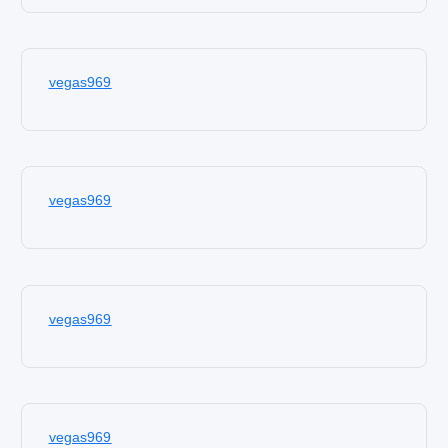
vegas969
vegas969
vegas969
vegas969