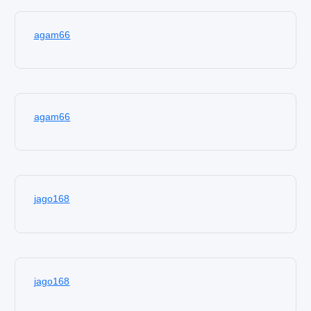
agam66
agam66
jago168
jago168