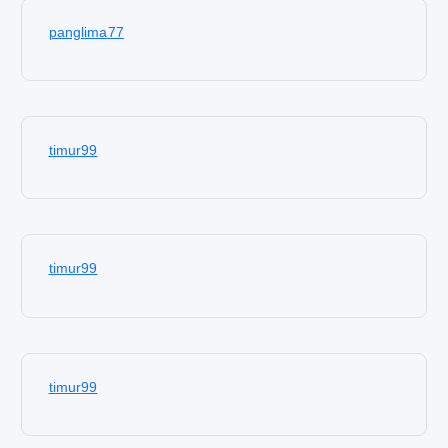
panglima77
timur99
timur99
timur99