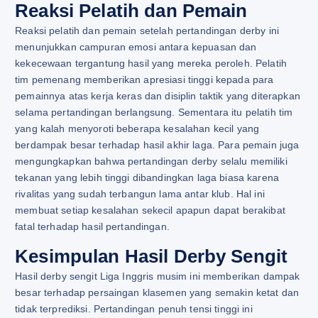
Reaksi Pelatih dan Pemain
Reaksi pelatih dan pemain setelah pertandingan derby ini
menunjukkan campuran emosi antara kepuasan dan
kekecewaan tergantung hasil yang mereka peroleh. Pelatih
tim pemenang memberikan apresiasi tinggi kepada para
pemainnya atas kerja keras dan disiplin taktik yang diterapkan
selama pertandingan berlangsung. Sementara itu pelatih tim
yang kalah menyoroti beberapa kesalahan kecil yang
berdampak besar terhadap hasil akhir laga. Para pemain juga
mengungkapkan bahwa pertandingan derby selalu memiliki
tekanan yang lebih tinggi dibandingkan laga biasa karena
rivalitas yang sudah terbangun lama antar klub. Hal ini
membuat setiap kesalahan sekecil apapun dapat berakibat
fatal terhadap hasil pertandingan.
Kesimpulan Hasil Derby Sengit
Hasil derby sengit Liga Inggris musim ini memberikan dampak
besar terhadap persaingan klasemen yang semakin ketat dan
tidak terprediksi. Pertandingan penuh tensi tinggi ini