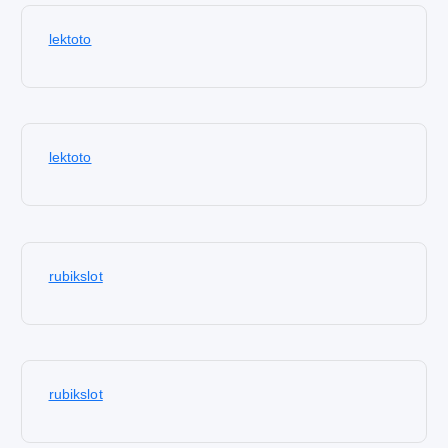
lektoto
lektoto
rubikslot
rubikslot