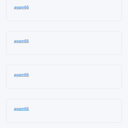
agam66
agam66
agam66
agam66