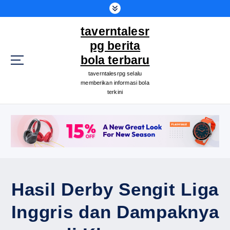
S
k
taverntalesr
i
p
pg berita
t
bola terbaru
o
taverntalesrpg selalu
c
memberikan informasi bola
o
terkini
n
t
e
n
t
Hasil Derby Sengit Liga
Inggris dan Dampaknya