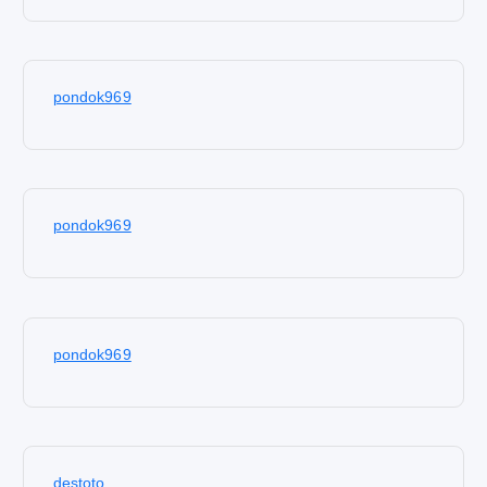
pondok969
pondok969
pondok969
destoto