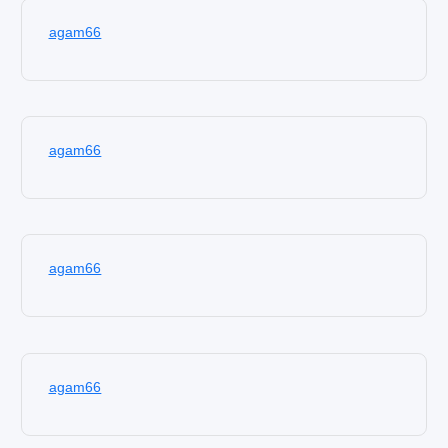
agam66
agam66
agam66
agam66