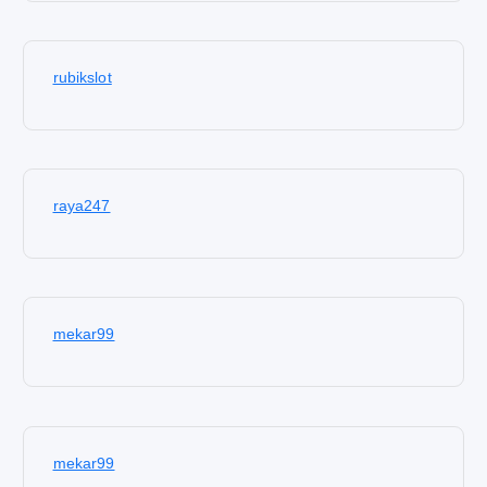
rubikslot
raya247
mekar99
mekar99