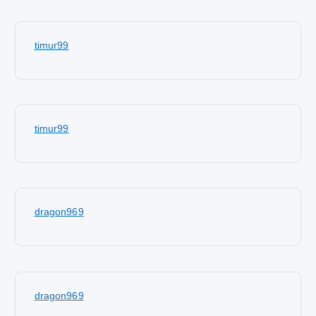
timur99
timur99
dragon969
dragon969