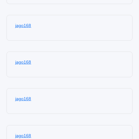
jago168
jago168
jago168
jago168