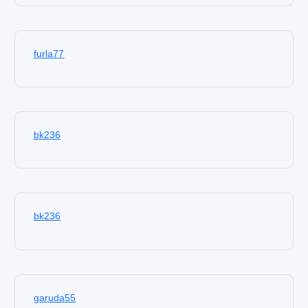
furla77
bk236
bk236
garuda55