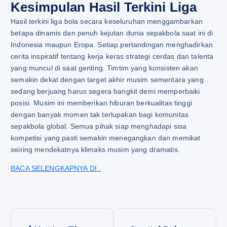
Kesimpulan Hasil Terkini Liga
Hasil terkini liga bola secara keseluruhan menggambarkan
betapa dinamis dan penuh kejutan dunia sepakbola saat ini di
Indonesia maupun Eropa. Setiap pertandingan menghadirkan
cerita inspiratif tentang kerja keras strategi cerdas dan talenta
yang muncul di saat genting. Timtim yang konsisten akan
semakin dekat dengan target akhir musim sementara yang
sedang berjuang harus segera bangkit demi memperbaiki
posisi. Musim ini memberikan hiburan berkualitas tinggi
dengan banyak momen tak terlupakan bagi komunitas
sepakbola global. Semua pihak siap menghadapi sisa
kompetisi yang pasti semakin menegangkan dan memikat
seiring mendekatnya klimaks musim yang dramatis.
BACA SELENGKAPNYA DI..
P