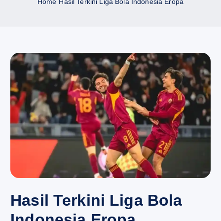
Home
Hasil Terkini Liga Bola Indonesia Eropa
Hasil Terkini Liga Bola
Indonesia Eropa