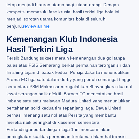
tetap menjadi hiburan utama bagi jutaan orang. Dengan
kompetisi memasuki fase krusial hasil terkini liga bola ini
menjadi sorotan utama komunitas bola di seluruh
penjuru.
review anime
Kemenangan Klub Indonesia
Hasil Terkini Liga
Persib Bandung sukses meraih kemenangan dua gol tanpa
balas atas PSIS Semarang berkat permainan terorganisir dan
finishing tajam di babak kedua. Persija Jakarta menundukkan
Arema FC tiga satu dalam derby yang penuh semangat tinggi
sementara PSM Makassar mengalahkan Bhayangkara dua nol
lewat serangan balik efektif. Borneo FC mencatatkan hasil
imbang satu satu melawan Madura United yang menunjukkan
pertahanan solid kedua tim sepanjang laga. Dewa United
berhasil menang satu nol atas Persita yang membantu
mereka naik peringkat di klasemen sementara.
Pertandinganpertandingan Liga 1 ini mencerminkan
peningkatan kualitas permainan terutama dalam hal transisi