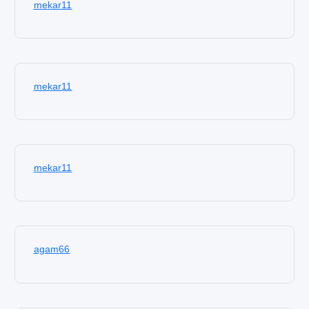
mekar11
mekar11
mekar11
agam66