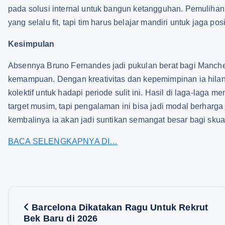
pada solusi internal untuk bangun ketangguhan. Pemuliha
yang selalu fit, tapi tim harus belajar mandiri untuk jaga pos
Kesimpulan
Absennya Bruno Fernandes jadi pukulan berat bagi Manchest
kemampuan. Dengan kreativitas dan kepemimpinan ia hilang
kolektif untuk hadapi periode sulit ini. Hasil di laga-lag
target musim, tapi pengalaman ini bisa jadi modal berharga
kembalinya ia akan jadi suntikan semangat besar bagi skua
BACA SELENGKAPNYA DI…
P
Barcelona Dikatakan Ragu Untuk Rekrut
Bek Baru di 2026