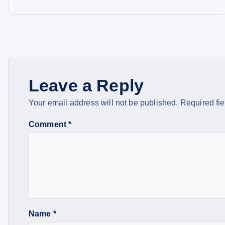
o
s
t
n
Leave a Reply
Your email address will not be published.
Required fi
a
Comment
*
v
i
g
Name
*