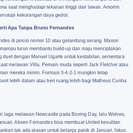
tama saat menghadapi tekanan tinggi dari lawan. Amorim
menutupi kekurangan daya gedor.
erti Apa Tanpa Bruno Fernandes
ndes di posisi nomor 10 atau gelandang serang. Mason
, mampu turun membantu build-up dan maju menciptakan
g duet dengan Manuel Ugarte untuk kestabilan, sementara
 saat melawan Villa. Pemain muda seperti Jack Fletcher atau
aman mereka minim. Formasi 3-4-2-1 mungkin tetap
ount lebih dalam atau beri ruang lebih bagi Matheus Cunha
ari laga melawan Newcastle pada Boxing Day, lalu Wolves,
Januari. Absen Fernandes bisa membuat United kesulitan
nkan tak ada alasan untuk belanja panik di Januari, fokus