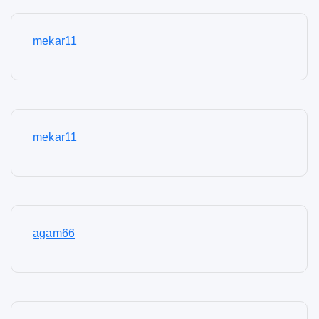
mekar11
mekar11
agam66