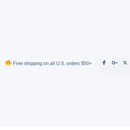
S
k
i
p
t
o
c
o
Free shipping on all U.S. orders $50+
n
t
e
n
t