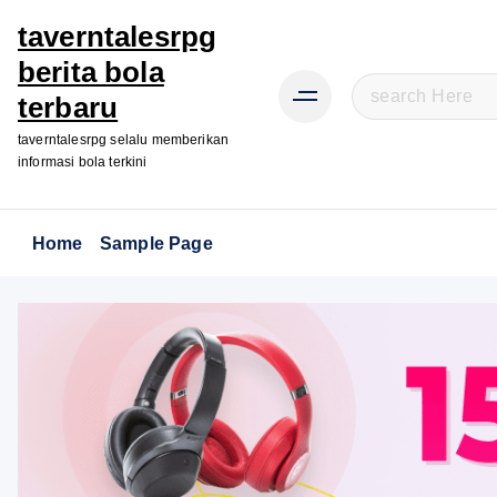
taverntalesrpg
berita bola
S
terbaru
e
taverntalesrpg selalu memberikan
a
informasi bola terkini
r
c
h
Home
Sample Page
f
o
r
: