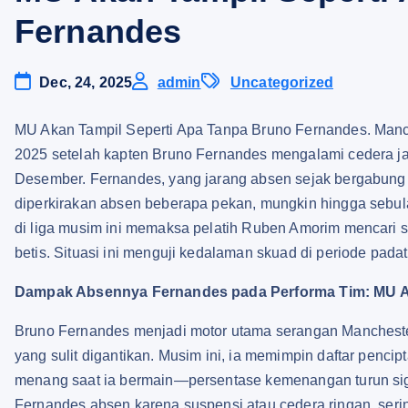
Fernandes
Dec, 24, 2025
admin
Uncategorized
MU Akan Tampil Seperti Apa Tanpa Bruno Fernandes. Manc
2025 setelah kapten Bruno Fernandes mengalami cedera jari
Desember. Fernandes, yang jarang absen sejak bergabung 
diperkirakan absen beberapa pekan, mungkin hingga sebu
di liga musim ini memaksa pelatih Ruben Amorim mencari s
betis. Situasi ini menguji kedalaman skuad di periode padat
Dampak Absennya Fernandes pada Performa Tim: MU A
Bruno Fernandes menjadi motor utama serangan Manchester U
yang sulit digantikan. Musim ini, ia memimpin daftar pencip
menang saat ia bermain—persentase kemenangan turun signif
Fernandes absen karena suspensi atau cedera ringan, sering 