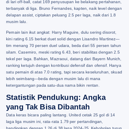
di lari off-ball, catat 169 penyusupan ke belakang pertahanan,
terbanyak di liga. Bruno Fernandes, kapten, naik level dengan
delapan assist, ciptakan peluang 2.5 per laga, naik dari 1.8
musim lalu.
Pemain lain ikut angkat: Harry Maguire, dulu sering disorot,
kini rating 6.15 berkat duet solid dengan Lisandro Martinez—
tim menang 70 persen duel udara, beda dari 55 persen tahun
silam. Casemiro, meski rating 6.43, beri stabilitas dengan 2.5
tekel per laga. Bahkan, Mazraoui, datang dari Bayern Munich,
ranking ketujuh dengan kontribusi defensif dan ofensif. Hanya
satu pemain di atas 7.0 rating, tapi secara keseluruhan, skuad
lebih seimbang—beda dengan musim lalu di mana
ketergantungan pada satu-dua nama bikin rentan.
Statistik Pendukung: Angka
yang Tak Bisa Dibantah
Data keras bicara paling lantang. United cetak 25 gol di 14
laga liga musim ini, rata-rata 1.79 per pertandingan,
bandingkan dengan 1.26 di 38 laga 2024-25. Kebobolan turun