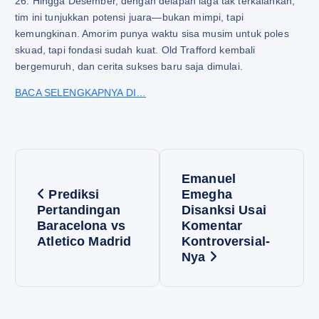
26. Hingga Desember, dengan delapan laga tak terkalahkan,
tim ini tunjukkan potensi juara—bukan mimpi, tapi
kemungkinan. Amorim punya waktu sisa musim untuk poles
skuad, tapi fondasi sudah kuat. Old Trafford kembali
bergemuruh, dan cerita sukses baru saja dimulai.
BACA SELENGKAPNYA DI…
P
Emanuel
o
Prediksi
Emegha
Pertandingan
Disanksi Usai
Baracelona vs
Komentar
s
Atletico Madrid
Kontroversial-
Nya
t
n