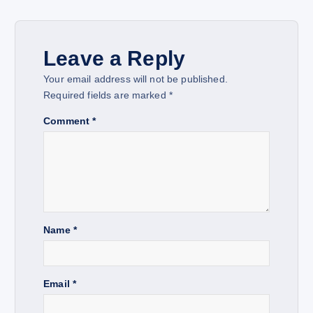
a
v
Leave a Reply
Your email address will not be published.
i
Required fields are marked
*
g
Comment
*
a
t
i
Name
*
o
Email
*
n