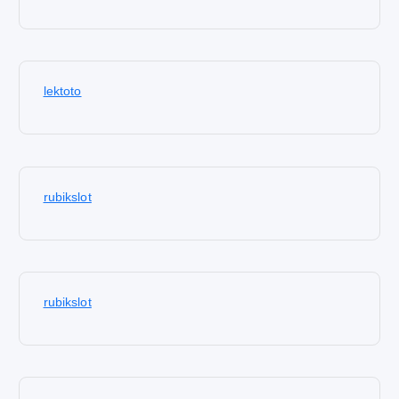
lektoto
rubikslot
rubikslot