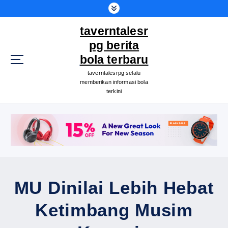
S
k
taverntalesr
i
p
pg berita
t
bola terbaru
o
taverntalesrpg selalu
c
memberikan informasi bola
o
terkini
n
t
e
n
t
MU Dinilai Lebih Hebat
Ketimbang Musim