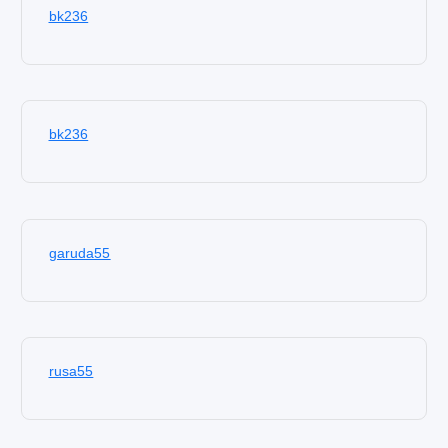
bk236
bk236
garuda55
rusa55