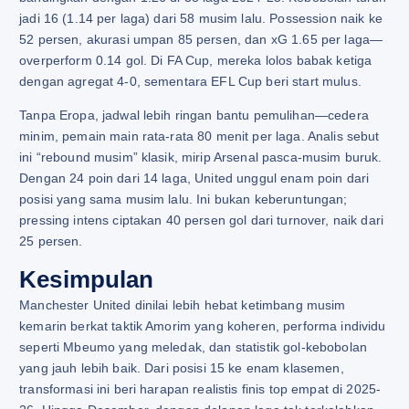
jadi 16 (1.14 per laga) dari 58 musim lalu. Possession naik ke
52 persen, akurasi umpan 85 persen, dan xG 1.65 per laga—
overperform 0.14 gol. Di FA Cup, mereka lolos babak ketiga
dengan agregat 4-0, sementara EFL Cup beri start mulus.
Tanpa Eropa, jadwal lebih ringan bantu pemulihan—cedera
minim, pemain main rata-rata 80 menit per laga. Analis sebut
ini “rebound musim” klasik, mirip Arsenal pasca-musim buruk.
Dengan 24 poin dari 14 laga, United unggul enam poin dari
posisi yang sama musim lalu. Ini bukan keberuntungan;
pressing intens ciptakan 40 persen gol dari turnover, naik dari
25 persen.
Kesimpulan
Manchester United dinilai lebih hebat ketimbang musim
kemarin berkat taktik Amorim yang koheren, performa individu
seperti Mbeumo yang meledak, dan statistik gol-kebobolan
yang jauh lebih baik. Dari posisi 15 ke enam klasemen,
transformasi ini beri harapan realistis finis top empat di 2025-