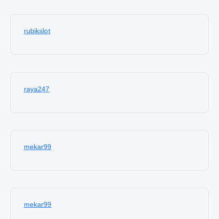
rubikslot
raya247
mekar99
mekar99