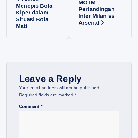
MOTM
o
Menepis Bola
Pertandingan
Kiper dalam
Inter Milan vs
Situasi Bola
s
Arsenal
Mati
t
n
a
Leave a Reply
v
Your email address will not be published.
i
Required fields are marked
*
Comment
*
g
a