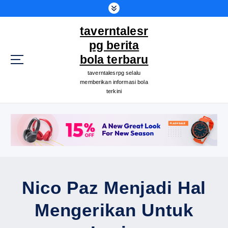
S
k
taverntalesr
i
p
pg berita
t
bola terbaru
o
taverntalesrpg selalu
c
memberikan informasi bola
o
terkini
n
t
e
n
t
Nico Paz Menjadi Hal
Mengerikan Untuk