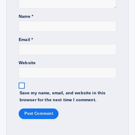
t
Name
*
i
o
Email
*
n
Website
Save my name, email, and website in this
browser for the next time I comment.