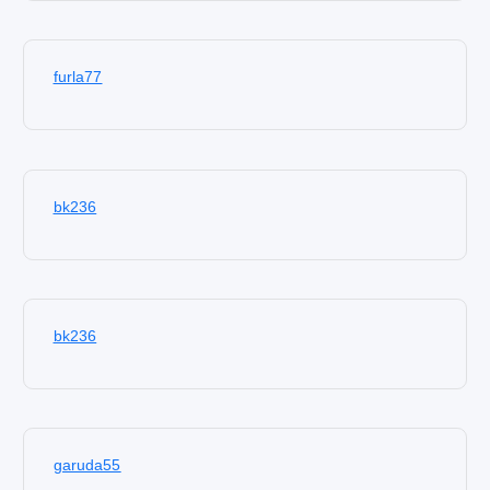
furla77
bk236
bk236
garuda55