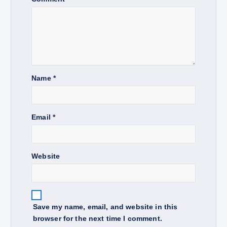
g
a
t
Name
*
i
o
Email
*
n
Website
Save my name, email, and website in this
browser for the next time I comment.