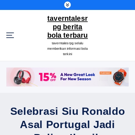
S
k
taverntalesr
i
p
pg berita
t
bola terbaru
o
taverntalesrpg selalu
c
memberikan informasi bola
o
terkini
n
t
e
n
t
Selebrasi Siu Ronaldo
Asal Portugal Jadi