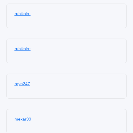
rubikslot
rubikslot
raya247
mekar99