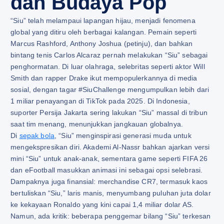
dan Budaya Pop
“Siu” telah melampaui lapangan hijau, menjadi fenomena
global yang ditiru oleh berbagai kalangan. Pemain seperti
Marcus Rashford, Anthony Joshua (petinju), dan bahkan
bintang tenis Carlos Alcaraz pernah melakukan “Siu” sebagai
penghormatan. Di luar olahraga, selebritas seperti aktor Will
Smith dan rapper Drake ikut mempopulerkannya di media
sosial, dengan tagar #SiuChallenge mengumpulkan lebih dari
1 miliar penayangan di TikTok pada 2025. Di Indonesia,
suporter Persija Jakarta sering lakukan “Siu” massal di tribun
saat tim menang, menunjukkan jangkauan globalnya.
Di
sepak bola
, “Siu” menginspirasi generasi muda untuk
mengekspresikan diri. Akademi Al-Nassr bahkan ajarkan versi
mini “Siu” untuk anak-anak, sementara game seperti FIFA 26
dan eFootball masukkan animasi ini sebagai opsi selebrasi.
Dampaknya juga finansial: merchandise CR7, termasuk kaos
bertuliskan “Siu,” laris manis, menyumbang puluhan juta dolar
ke kekayaan Ronaldo yang kini capai 1,4 miliar dolar AS.
Namun, ada kritik: beberapa penggemar bilang “Siu” terkesan