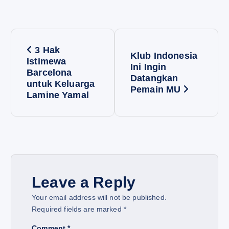
P
3 Hak
Klub Indonesia
o
Istimewa
Ini Ingin
Barcelona
Datangkan
untuk Keluarga
s
Pemain MU
Lamine Yamal
t
n
a
Leave a Reply
v
Your email address will not be published.
i
Required fields are marked
*
Comment
*