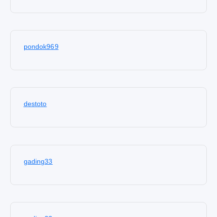
pondok969
destoto
gading33