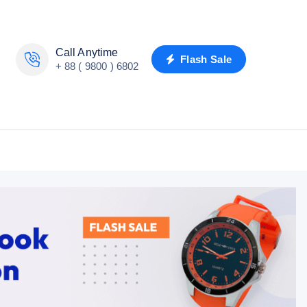
Call Anytime
Flash Sale
+ 88 ( 9800 ) 6802