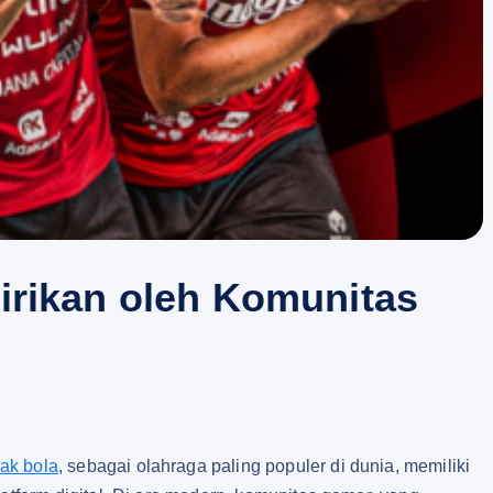
irikan oleh Komunitas
ak bola
, sebagai olahraga paling populer di dunia, memiliki