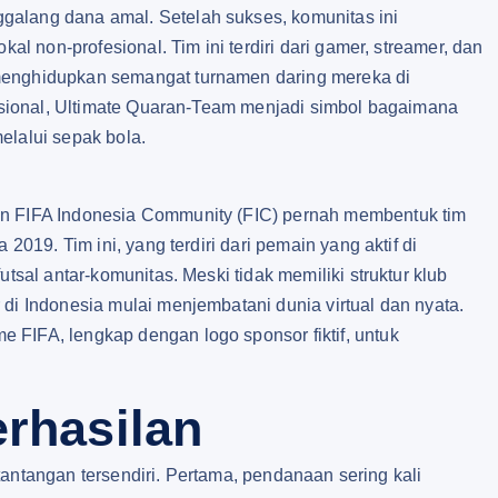
alang dana amal. Setelah sukses, komunitas ini
al non-profesional. Tim ini terdiri dari gamer, streamer, dan
menghidupkan semangat turnamen daring mereka di
fesional, Ultimate Quaran-Team menjadi simbol bagaimana
elalui sepak bola.
an FIFA Indonesia Community (FIC) pernah membentuk tim
2019. Tim ini, yang terdiri dari pemain yang aktif di
tsal antar-komunitas. Meski tidak memiliki struktur klub
di Indonesia mulai menjembatani dunia virtual dan nyata.
FIFA, lengkap dengan logo sponsor fiktif, untuk
rhasilan
antangan tersendiri. Pertama, pendanaan sering kali