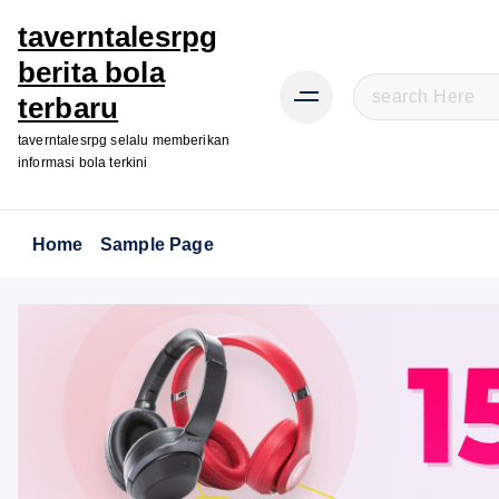
taverntalesrpg
berita bola
S
terbaru
e
taverntalesrpg selalu memberikan
a
informasi bola terkini
r
c
h
Home
Sample Page
f
o
r
: