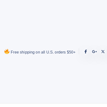
S
k
i
p
t
o
c
o
Free shipping on all U.S. orders $50+
n
t
e
n
t