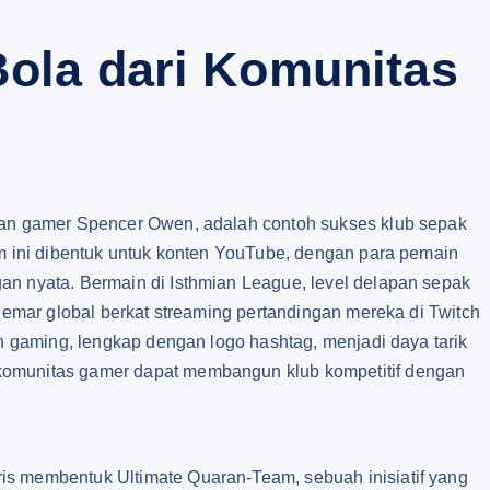
ola dari Komunitas
dan gamer Spencer Owen, adalah contoh sukses klub sepak
im ini dibentuk untuk konten YouTube, dengan para pemain
n nyata. Bermain di Isthmian League, level delapan sepak
ggemar global berkat streaming pertandingan mereka di Twitch
in gaming, lengkap dengan logo hashtag, menjadi daya tarik
komunitas gamer dapat membangun klub kompetitif dengan
s membentuk Ultimate Quaran-Team, sebuah inisiatif yang