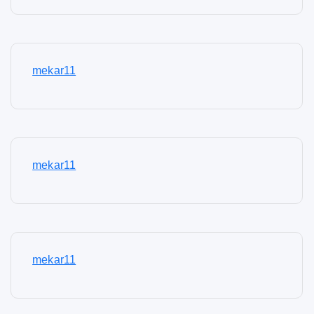
mekar11
mekar11
mekar11