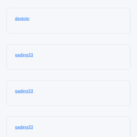
destoto
gading33
gading33
gading33