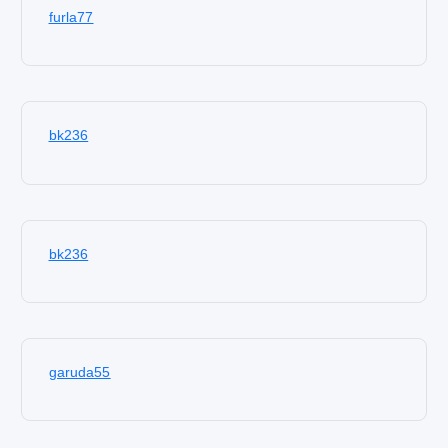
furla77
bk236
bk236
garuda55