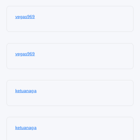
vegas969
vegas969
ketuanaga
ketuanaga