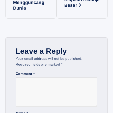
Mengguncang
s
Besar
Dunia
t
n
a
Leave a Reply
v
Your email address will not be published.
i
Required fields are marked
*
Comment
*
g
a
t