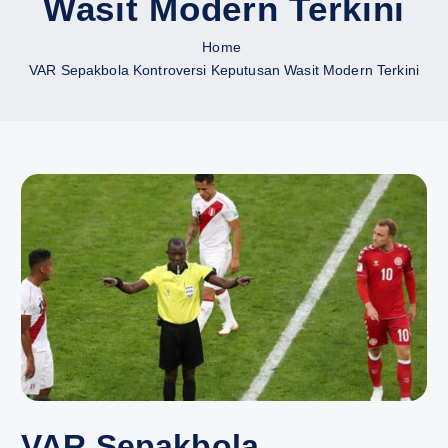
Wasit Modern Terkini
Home
VAR Sepakbola Kontroversi Keputusan Wasit Modern Terkini
VAR Sepakbola