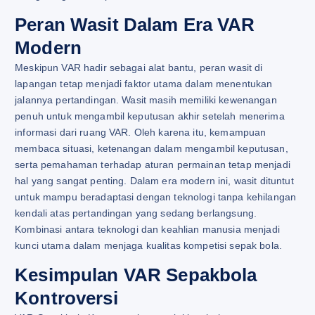
Peran Wasit Dalam Era VAR
Modern
Meskipun VAR hadir sebagai alat bantu, peran wasit di
lapangan tetap menjadi faktor utama dalam menentukan
jalannya pertandingan. Wasit masih memiliki kewenangan
penuh untuk mengambil keputusan akhir setelah menerima
informasi dari ruang VAR. Oleh karena itu, kemampuan
membaca situasi, ketenangan dalam mengambil keputusan,
serta pemahaman terhadap aturan permainan tetap menjadi
hal yang sangat penting. Dalam era modern ini, wasit dituntut
untuk mampu beradaptasi dengan teknologi tanpa kehilangan
kendali atas pertandingan yang sedang berlangsung.
Kombinasi antara teknologi dan keahlian manusia menjadi
kunci utama dalam menjaga kualitas kompetisi sepak bola.
Kesimpulan VAR Sepakbola
Kontroversi