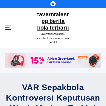
S
k
taverntalesr
i
p
pg berita
t
bola terbaru
o
taverntalesrpg selalu
c
memberikan informasi bola
o
terkini
n
t
e
n
t
VAR Sepakbola
Kontroversi Keputusan