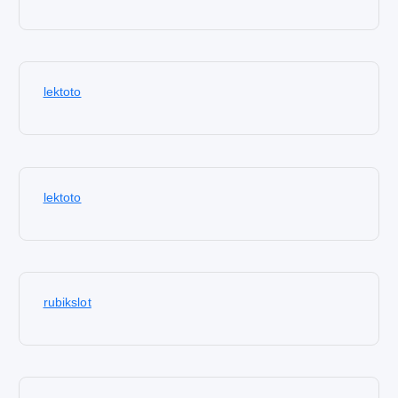
lektoto
lektoto
rubikslot