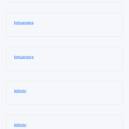
ketuanaga
ketuanaga
lektoto
lektoto