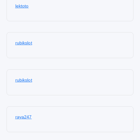
lektoto
rubikslot
rubikslot
raya247