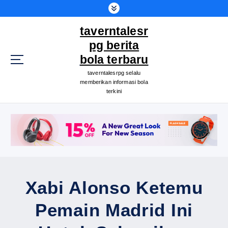
S
k
taverntalesr
i
p
pg berita
t
bola terbaru
o
taverntalesrpg selalu
c
memberikan informasi bola
o
terkini
n
t
e
n
t
Xabi Alonso Ketemu
Pemain Madrid Ini