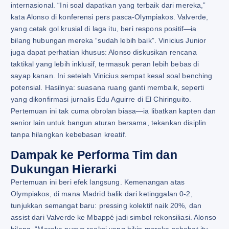
internasional. “Ini soal dapatkan yang terbaik dari mereka,”
kata Alonso di konferensi pers pasca-Olympiakos. Valverde,
yang cetak gol krusial di laga itu, beri respons positif—ia
bilang hubungan mereka “sudah lebih baik”. Vinicius Junior
juga dapat perhatian khusus: Alonso diskusikan rencana
taktikal yang lebih inklusif, termasuk peran lebih bebas di
sayap kanan. Ini setelah Vinicius sempat kesal soal benching
potensial. Hasilnya: suasana ruang ganti membaik, seperti
yang dikonfirmasi jurnalis Edu Aguirre di El Chiringuito.
Pertemuan ini tak cuma obrolan biasa—ia libatkan kapten dan
senior lain untuk bangun aturan bersama, tekankan disiplin
tanpa hilangkan kebebasan kreatif.
Dampak ke Performa Tim dan
Dukungan Hierarki
Pertemuan ini beri efek langsung. Kemenangan atas
Olympiakos, di mana Madrid balik dari ketinggalan 0-2,
tunjukkan semangat baru: pressing kolektif naik 20%, dan
assist dari Valverde ke Mbappé jadi simbol rekonsiliasi. Alonso
bilang, “Mereka punya reaksi yang bikin mereka sehebat itu—