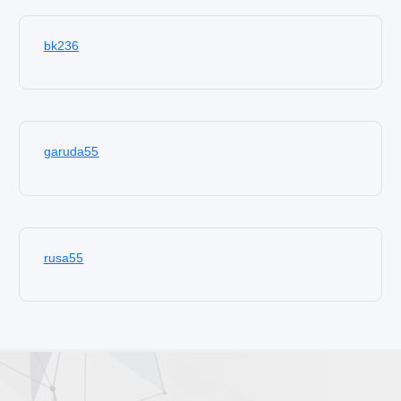
bk236
garuda55
rusa55