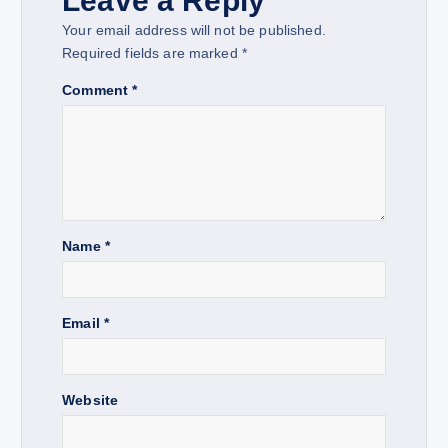
Leave a Reply
v
Your email address will not be published.
Required fields are marked
*
i
Comment
*
g
a
t
Name
*
i
o
Email
*
n
Website