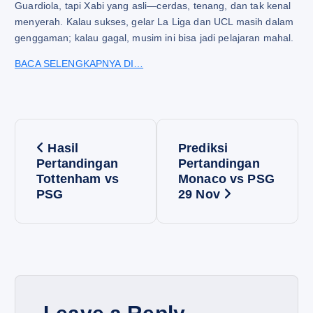
Guardiola, tapi Xabi yang asli—cerdas, tenang, dan tak kenal
menyerah. Kalau sukses, gelar La Liga dan UCL masih dalam
genggaman; kalau gagal, musim ini bisa jadi pelajaran mahal.
BACA SELENGKAPNYA DI…
P
Hasil
Prediksi
o
Pertandingan
Pertandingan
Tottenham vs
Monaco vs PSG
PSG
29 Nov
s
t
n
a