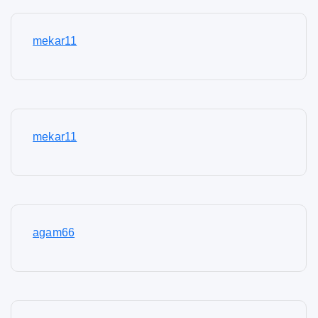
mekar11
mekar11
agam66