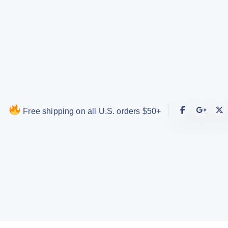
S
k
i
p
t
o
c
o
Free shipping on all U.S. orders $50+
n
t
e
n
t