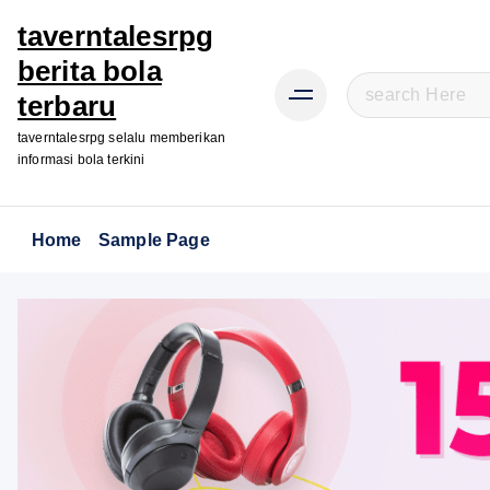
taverntalesrpg
berita bola
S
terbaru
e
taverntalesrpg selalu memberikan
a
informasi bola terkini
r
c
h
Home
Sample Page
f
o
r
: